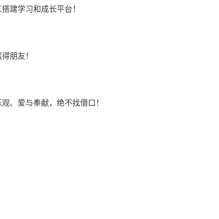
工搭建学习和成长平台！
！
赢得朋友！
乐观、爱与奉献，绝不找借口！