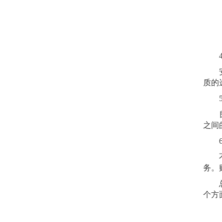
4.
安全
质的
5.
良好
之间
6.
不要
务。
总之
个方