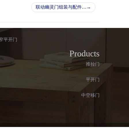
联动幽灵门组装与配件…
→
极窄平开门
Products
推拉门
平开门
中空移门