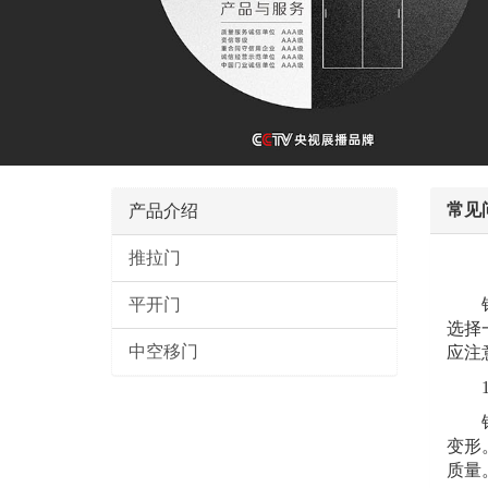
常见
产品介绍
推拉门
平开门
铝合
选择
中空移门
应注
1.
铝合
变形
质量