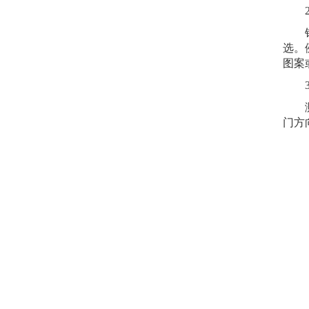
2.
铝合
选。
图案
3.
测量
门方